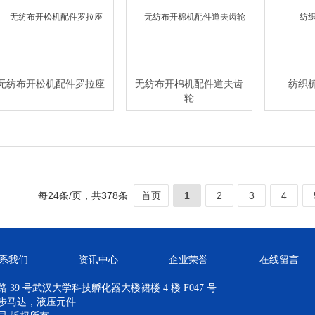
无纺布开松机配件罗拉座
无纺布开棉机配件道夫齿
纺织
轮
每24条/页，共378条
首页
1
2
3
4
系我们
资讯中心
企业荣誉
在线留言
39 号武汉大学科技孵化器大楼裙楼 4 楼 F047 号
步马达，液压元件