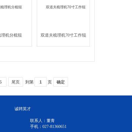
梳理机分梳辊
双道夫梳理机70寸工作辊
5
尾页
到第
页
确定
诚聘英才
联系人：董青
手机：027-81360651