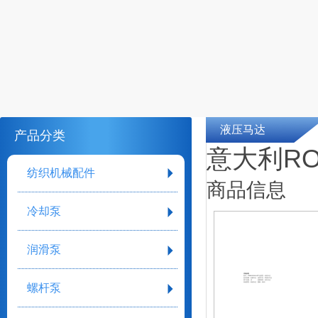
液压马达
产品分类
意大利RO
纺织机械配件
商品信息
冷却泵
润滑泵
详细参数
型号：FDRA010626WVR
产品类型：齿轮马达
是否变量：定量马达
旋转方向：单旋向马达
加工定制：否
受载类型：径向马达
转速类型：高速马达
重量：95KG
螺杆泵