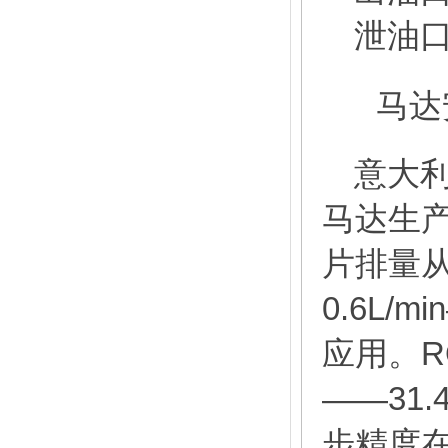
泄油
马达安
意大
马达生
片排量
0.6L/min
应用。
R
——
31.4
步精度在