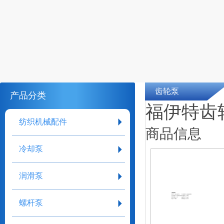
齿轮泵
产品分类
福伊特齿轮泵
纺织机械配件
商品信息
冷却泵
润滑泵
详细参数
型号：IPV4-20171
工作原理：齿轮液压泵
是否变量：定量液压泵
叶轮数目：单级
加工定制：否
驱动方式：电动
材质：铸铁
泵轴位置：卧式
螺杆泵