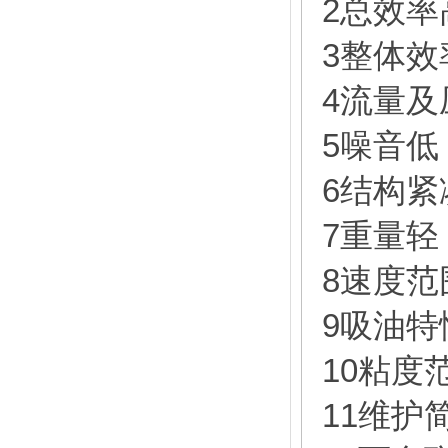
2总效率
3整体效
4流量及
5噪音低
6结构紧
7重量轻
8速度范
9吸油特
10粘度
11维护