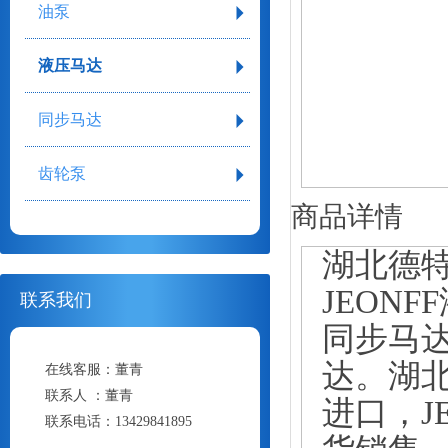
油泵
液压马达
同步马达
齿轮泵
商品详情
湖北德
JEON
联系我们
同步马达
达。湖北
在线客服：
董青
联系人 ：
董青
进口，
J
联系电话：
13429841895