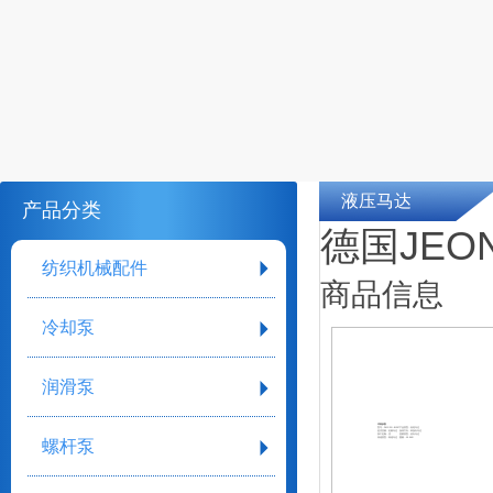
液压马达
产品分类
德国JEON
纺织机械配件
商品信息
冷却泵
润滑泵
详细参数
型号：FMC-2G-B/207
产品类型：齿轮马达
是否变量：定量马达
旋转方向：单旋向马达
加工定制：否
受载类型：径向马达
转速类型：高速马达
重量：10.5KG
螺杆泵