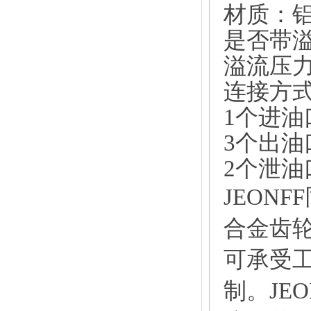
材质：
是否带
溢流压
连接方
1
个进油
3
个出油
2
个泄油
JEON
合金齿
可承受
制。JE