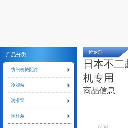
齿轮泵
产品分类
日本不二越N
纺织机械配件
机专用
冷却泵
商品信息
润滑泵
螺杆泵
详细参数
型号：齐全
工作原理：齿轮液压泵
是否变量：定量液压泵
叶轮数目：多级
加工定制：否
驱动方式：电动
材质：铝合金
泵轴位置：卧式