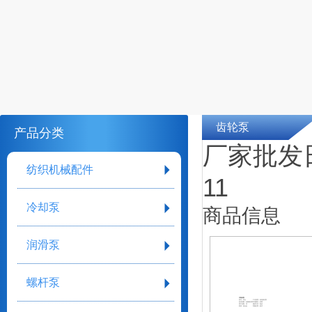
齿轮泵
产品分类
厂家批发日
纺织机械配件
11
冷却泵
商品信息
润滑泵
螺杆泵
详细参数
型号：齐全
工作原理：齿轮液压泵
是否变量：定量液压泵
叶轮数目：多级
加工定制：否
驱动方式：电动
材质：铝合金
泵轴位置：卧式