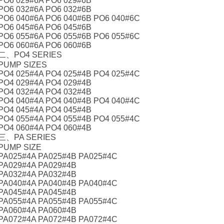
PO6 029#6A PO6 029#6B
PO6 032#6A PO6 032#6B
PO6 040#6A PO6 040#6B PO6 040#6C
PO6 045#6A PO6 045#6B
PO6 055#6A PO6 055#6B PO6 055#6C
PO6 060#6A PO6 060#6B
二、PO4 SERIES
PUMP SIZES
PO4 025#4A PO4 025#4B PO4 025#4C
PO4 029#4A PO4 029#4B
PO4 032#4A PO4 032#4B
PO4 040#4A PO4 040#4B PO4 040#4C
PO4 045#4A PO4 045#4B
PO4 055#4A PO4 055#4B PO4 055#4C
PO4 060#4A PO4 060#4B
三、PA SERIES
PUMP SIZE
PA025#4A PA025#4B PA025#4C
PA029#4A PA029#4B
PA032#4A PA032#4B
PA040#4A PA040#4B PA040#4C
PA045#4A PA045#4B
PA055#4A PA055#4B PA055#4C
PA060#4A PA060#4B
PA072#4A PA072#4B PA072#4C