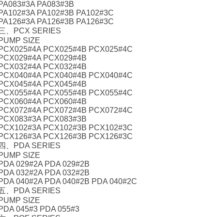
PA083#3A PA083#3B
PA102#3A PA102#3B PA102#3C
PA126#3A PA126#3B PA126#3C
三、PCX SERIES
PUMP SIZE
PCX025#4A PCX025#4B PCX025#4C
PCX029#4A PCX029#4B
PCX032#4A PCX032#4B
PCX040#4A PCX040#4B PCX040#4C
PCX045#4A PCX045#4B
PCX055#4A PCX055#4B PCX055#4C
PCX060#4A PCX060#4B
PCX072#4A PCX072#4B PCX072#4C
PCX083#3A PCX083#3B
PCX102#3A PCX102#3B PCX102#3C
PCX126#3A PCX126#3B PCX126#3C
四、PDA SERIES
PUMP SIZE
PDA 029#2A PDA 029#2B
PDA 032#2A PDA 032#2B
PDA 040#2A PDA 040#2B PDA 040#2C
五、PDA SERIES
PUMP SIZE
PDA 045#3 PDA 055#3