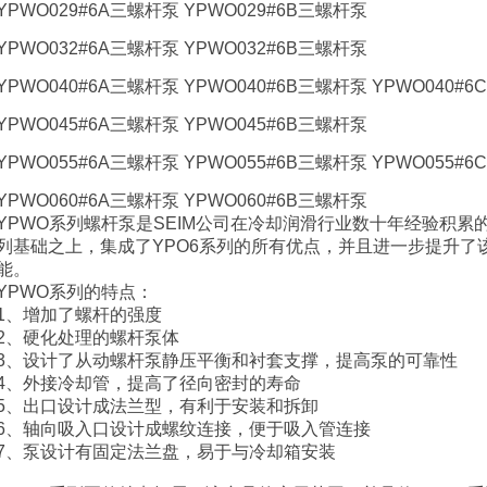
YPWO029#6A三螺杆泵 YPWO029#6B三螺杆泵
YPWO032#6A三螺杆泵 YPWO032#6B三螺杆泵
YPWO040#6A三螺杆泵 YPWO040#6B三螺杆泵 YPWO040#
YPWO045#6A三螺杆泵 YPWO045#6B三螺杆泵
YPWO055#6A三螺杆泵 YPWO055#6B三螺杆泵 YPWO055#
YPWO060#6A三螺杆泵 YPWO060#6B三螺杆泵
YPWO系列螺杆泵是SEIM公司在冷却润滑行业数十年经验积累
列基础之上，集成了YPO6系列的所有优点，并且进一步提升了
能。
YPWO系列的特点：
1、增加了螺杆的强度
2、硬化处理的螺杆泵体
3、设计了从动螺杆泵静压平衡和衬套支撑，提高泵的可靠性
4、外接冷却管，提高了径向密封的寿命
5、出口设计成法兰型，有利于安装和拆卸
6、轴向吸入口设计成螺纹连接，便于吸入管连接
7、泵设计有固定法兰盘，易于与冷却箱安装