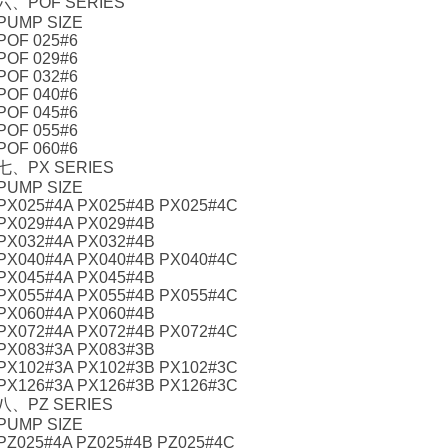
六、POF SERIES
PUMP SIZE
POF 025#6
POF 029#6
POF 032#6
POF 040#6
POF 045#6
POF 055#6
POF 060#6
七、PX SERIES
PUMP SIZE
PX025#4A PX025#4B PX025#4C
PX029#4A PX029#4B
PX032#4A PX032#4B
PX040#4A PX040#4B PX040#4C
PX045#4A PX045#4B
PX055#4A PX055#4B PX055#4C
PX060#4A PX060#4B
PX072#4A PX072#4B PX072#4C
PX083#3A PX083#3B
PX102#3A PX102#3B PX102#3C
PX126#3A PX126#3B PX126#3C
八、PZ SERIES
PUMP SIZE
PZ025#4A PZ025#4B PZ025#4C