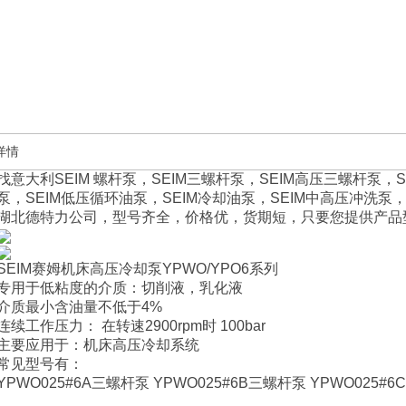
详情
找意大利SEIM 螺杆泵，SEIM三螺杆泵，SEIM高压三螺杆泵
泵，SEIM低压循环油泵，SEIM冷却油泵，SEIM中高压冲洗泵，
湖北德特力公司，型号齐全，价格优，货期短，只要您提供产品
SEIM赛姆机床高压冷却泵YPWO/YPO6系列
专用于低粘度的介质：切削液，乳化液
介质最小含油量不低于4%
连续工作压力： 在转速2900rpm时 100bar
主要应用于：机床高压冷却系统
常见型号有：
YPWO025#6A三螺杆泵 YPWO025#6B三螺杆泵 YPWO025#