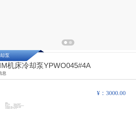
却泵
EIM机床冷却泵YPWO045#4A
信息
¥：3000.00
详细参数
型号：PX025,4A
输送介质：液压油和润滑油
驱动方式：电动泵
介质温度类型：高温泵
材质：金属
最大出口压力类型：低压泵(Pd≤4MPa)
叶片式泵叶轮级数：多级泵
叶片式泵吸入方式：双吸泵
叶片式泵叶轮形式：封闭式叶轮
叶片式泵壳体型式：蜗壳式
叶片式泵泵轴位置：卧式泵
颜色：红色