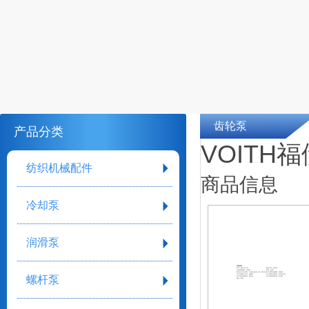
齿轮泵
产品分类
VOITH
纺织机械配件
商品信息
冷却泵
润滑泵
详细参数
型号：ipvp4-20-171
驱动方式：电动泵
介质温度类型：高温泵
材质：金属
最大出口压力类型：中压泵(4MPa＜Pd＜32MPa)
叶片式泵叶轮级数：单级泵
叶片式泵吸入方式：单吸泵
叶片式泵叶轮形式：封闭式叶轮
螺杆泵
叶片式泵壳体型式：蜗壳式
叶片式泵泵轴位置：卧式泵
颜色：银色