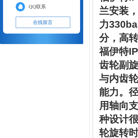
QQ联系
兰安装
力330b
在线留言
分，高转
福伊特
I
齿轮副
与内齿
能力。
用轴向
种设计
轮旋转