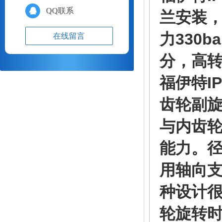
QQ联系
兰安装
力330b
在线留言
分，高转
福伊特
I
齿轮副
与内齿
能力。
用轴向
种设计
轮旋转