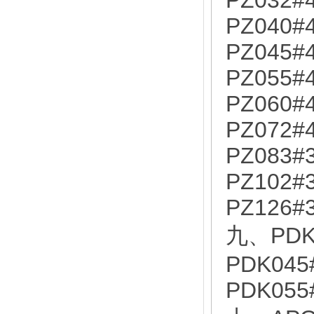
PZ032#
PZ040#
PZ045#
PZ055#
PZ060#
PZ072#
PZ083#
PZ102#
PZ126#
九、PDK
PDK045
PDK055