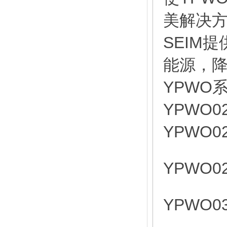
美解决
SEIM
能源，
YPWO
YPWO0
YPWO0
YPWO0
YPWO0