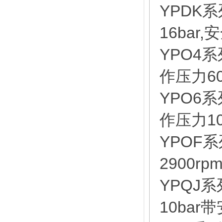
YPDK
16bar
YPO4
作压力60b
YPO6
作压力100
YPOF
2900rp
YPQJ
10bar