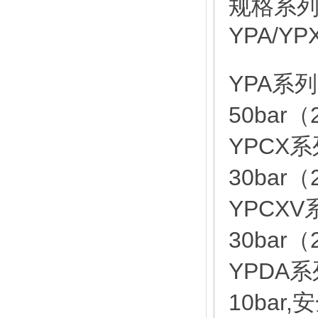
规格系
YPA/YP
YPA系
50bar（
YPCX
30bar（2
YPCX
30bar（2
YPDA
10bar