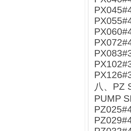
PX045#
PX055#
PX060#
PX072#
PX083#
PX102#
PX126#
八、PZ S
PUMP S
PZ025#
PZ029#