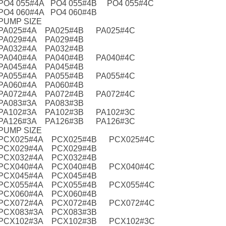
PO4 055#4A PO4 055#4B PO4 055#4C
PO4 060#4A PO4 060#4B
PUMP SIZE
PA025#4A PA025#4B PA025#4C
PA029#4A PA029#4B
PA032#4A PA032#4B
PA040#4A PA040#4B PA040#4C
PA045#4A PA045#4B
PA055#4A PA055#4B PA055#4C
PA060#4A PA060#4B
PA072#4A PA072#4B PA072#4C
PA083#3A PA083#3B
PA102#3A PA102#3B PA102#3C
PA126#3A PA126#3B PA126#3C
PUMP SIZE
PCX025#4A PCX025#4B PCX025#4C
PCX029#4A PCX029#4B
PCX032#4A PCX032#4B
PCX040#4A PCX040#4B PCX040#4C
PCX045#4A PCX045#4B
PCX055#4A PCX055#4B PCX055#4C
PCX060#4A PCX060#4B
PCX072#4A PCX072#4B PCX072#4C
PCX083#3A PCX083#3B
PCX102#3A PCX102#3B PCX102#3C