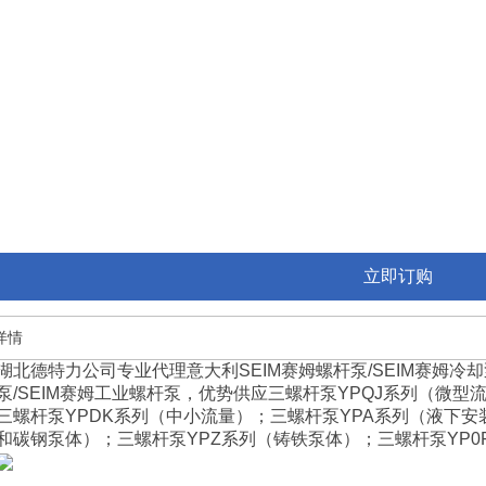
立即订购
详情
湖北德特力公司专业代理意大利SEIM赛姆螺杆泵/SEIM赛姆冷却泵
泵/SEIM赛姆工业螺杆泵，优势供应三螺杆泵YPQJ系列（微型
三螺杆泵YPDK系列（中小流量）；三螺杆泵YPA系列（液下安
和碳钢泵体）；三螺杆泵YPZ系列（铸铁泵体）；三螺杆泵YP0