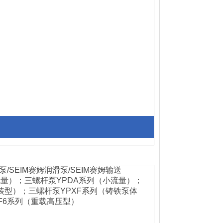
/SEIM赛姆润滑泵/SEIM赛姆输送
流量）；三螺杆泵YPDA系列（小流量）；
装型）；三螺杆泵YPXF系列（铸铁泵体
F6系列（重载高压型）