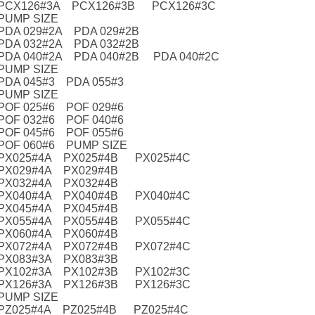
PCX126#3A PCX126#3B PCX126#3C
PUMP SIZE
PDA 029#2A PDA 029#2B
PDA 032#2A PDA 032#2B
PDA 040#2A PDA 040#2B PDA 040#2C
PUMP SIZE
PDA 045#3 PDA 055#3
PUMP SIZE
POF 025#6 POF 029#6
POF 032#6 POF 040#6
POF 045#6 POF 055#6
POF 060#6 PUMP SIZE
PX025#4A PX025#4B PX025#4C
PX029#4A PX029#4B
PX032#4A PX032#4B
PX040#4A PX040#4B PX040#4C
PX045#4A PX045#4B
PX055#4A PX055#4B PX055#4C
PX060#4A PX060#4B
PX072#4A PX072#4B PX072#4C
PX083#3A PX083#3B
PX102#3A PX102#3B PX102#3C
PX126#3A PX126#3B PX126#3C
PUMP SIZE
PZ025#4A PZ025#4B PZ025#4C