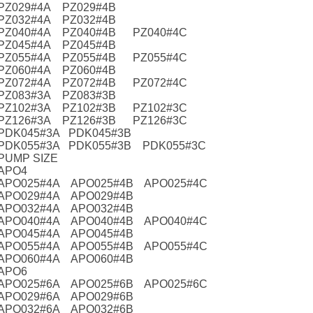
PZ029#4A PZ029#4B
PZ032#4A PZ032#4B
PZ040#4A PZ040#4B PZ040#4C
PZ045#4A PZ045#4B
PZ055#4A PZ055#4B PZ055#4C
PZ060#4A PZ060#4B
PZ072#4A PZ072#4B PZ072#4C
PZ083#3A PZ083#3B
PZ102#3A PZ102#3B PZ102#3C
PZ126#3A PZ126#3B PZ126#3C
PDK045#3A PDK045#3B
PDK055#3A PDK055#3B PDK055#3C
PUMP SIZE
APO4
APO025#4A APO025#4B APO025#4C
APO029#4A APO029#4B
APO032#4A APO032#4B
APO040#4A APO040#4B APO040#4C
APO045#4A APO045#4B
APO055#4A APO055#4B APO055#4C
APO060#4A APO060#4B
APO6
APO025#6A APO025#6B APO025#6C
APO029#6A APO029#6B
APO032#6A APO032#6B