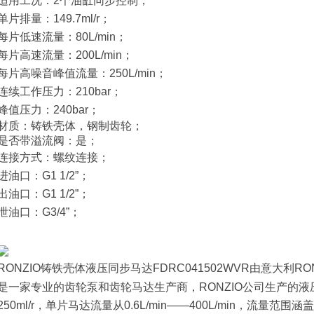
适用工况：2
个油缸同步控制；
单片排量：
149.7ml/r
；
每片低速流量：80
L/min
；
每片高速流量：
200L/min
；
每片高噪音峰值流量：250
L/min
；
连续工作压力：
210bar
；
峰值压力：
240bar
；
材质：铸铁壳体，钢制齿轮；
是否带溢流阀：是；
连接方式：螺纹连接；
进油口：
G1 1/2”；
出油口：
G1 1/2”；
泄油口：
G3/4”；
RONZIO铸铁壳体
液压同步马达
FDRC041502WVR由
意大利
RO
是一家专业的齿轮泵和齿轮马达生产商，
RONZIO
公司生产的液
250ml/r
，单片马达流量从
0.6L/min
——
400L/min
，流量范围涵盖