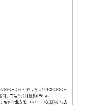
NZIO
公司公司生产，意大利RONZIO公司
压同步马达单片排量从
0.5ml/r
——
了各种行业应用。
RONZIO
液压同步马达