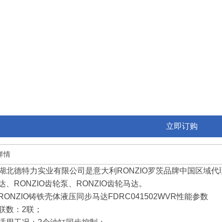
立即订购
详情
湖北德特力实业有限公司是意大利
RONZIO
罗茨品牌中国区域代
达、
RONZIO
齿轮泵、
RONZIO
齿轮马达。
RONZIO铸铁壳体
液压同步马达
FDRC041502WVR
性能参数
联数：2
联；