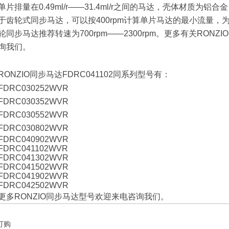
单片排量在
0.49ml/r
——
31.4ml/r
之间的马达，壳体材质为铝合金
于齿轮式同步马达，可以按
400rpm
计算单片马达的最小流量，
轮同步马达推荐转速为
700rpm
——
2300rpm
。更多有关
RONZIO
询我们。
RONZIO同步马达
FDRC041102同系列
型号有：
FDRC030252WVR
FDRC030352WVR
FDRC030552WVR
FDRC030802WVR
FDRC040902WVR
FDRC041102WVR
FDRC041302WVR
FDRC041502WVR
FDRC041902WVR
FDRC042502WVR
更多
RONZIO
同步马达型号欢迎来电咨询我们。
订购